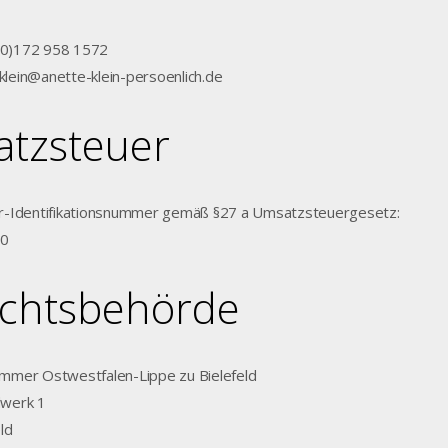
0)
172 958 1572
eklein@anette-klein-persoenlich.de
tzsteuer
-Identifikationsnummer gemäß §27 a Umsatzsteuergesetz:
00
ichtsbehörde
mer Ostwestfalen-Lippe zu Bielefeld
werk 1
ld