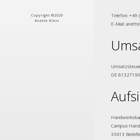
Telefon: +49 (
Copyright ©2020
Anette Klein
E-Mail: anett
Umsa
Umsatzsteuer
DE 8132719
Aufs
Handwerkskam
Campus Hand
33613 Bielefe