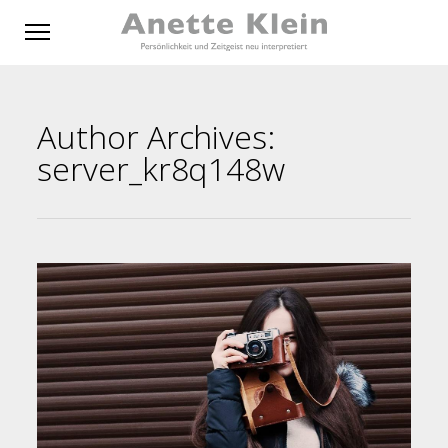
Author Archives:
server_kr8q148w